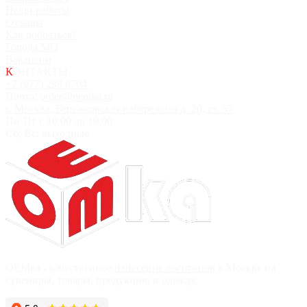
Наши работы
Отзывы
Как добраться?
Города МО
Вакансии
К
ОНТАКТЫ
+7 (977) 298 8704
Почта:
order@oemka.ru
г. Москва, Бережковская набережная д. 20, ст. 57
Пн-Пт с 10.00 до 19.00
Сб, Вс: выходные
OEMка - качественное
нанесение логотипов
в Москве на
сувениры, товары, продукцию и одежду.