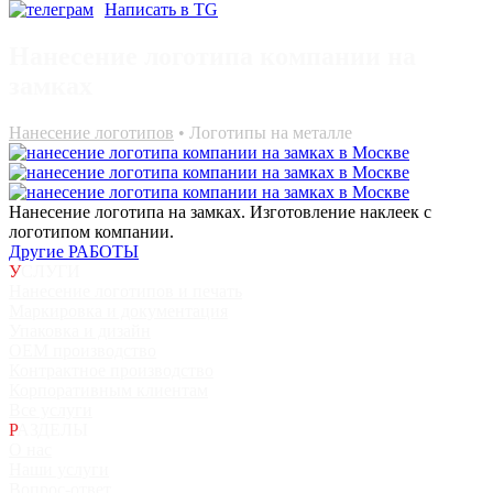
Написать в TG
Нанесение логотипа компании на
замках
Нанесение логотипов
• Логотипы на металле
Нанесение логотипа на замках. Изготовление наклеек с
логотипом компании.
Другие РАБОТЫ
У
СЛУГИ
Нанесение логотипов и печать
Маркировка и документация
Упаковка и дизайн
ОЕМ производство
Контрактное производство
Корпоративным клиентам
Все услуги
Р
АЗДЕЛЫ
О нас
Наши услуги
Вопрос-ответ