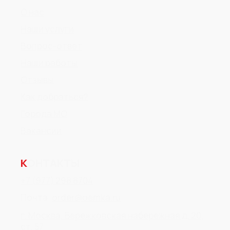
О нас
Наши услуги
Вопрос-ответ
Наши работы
Отзывы
Как добраться?
Города МО
Вакансии
К
ОНТАКТЫ
+7 (977) 298 8704
Почта:
order@oemka.ru
г. Москва, Бережковская набережная д. 20,
ст. 57