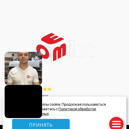
Пн-Пт с 10.00 до 19.00
Сб, Вс: выходные
OEMка - качественное
нанесение логотипов
в Москве
на сувениры, товары, продукцию и одежду.
Мы используем файлы cookie. Продолжая пользоваться
Добавить отзыв
сайтом, вы соглашаетесь с
Политикой обработки
персональных данных
.
ПРИНЯТЬ