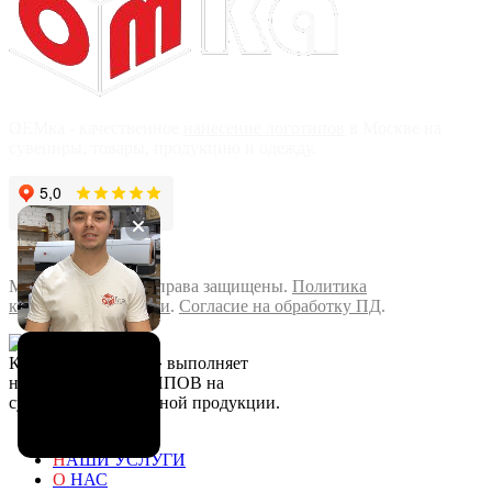
OEMка - качественное
нанесение логотипов
в Москве на
сувениры, товары, продукцию и одежду.
Добавить отзыв
Москва
2026 г. Все права защищены.
Политика
конфиденциальности
.
Согласие на обработку ПД
.
Компания «ОЕМка» выполняет
нанесение ЛОГОТИПОВ на
сувенирной и товарной продукции.
Г
ЛАВНАЯ
Н
АШИ УСЛУГИ
О
НАС